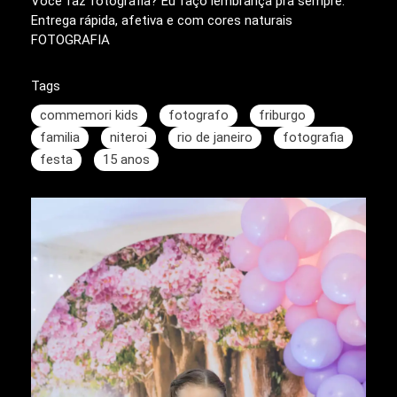
Você faz fotografia? Eu faço lembrança pra sempre.
Entrega rápida, afetiva e com cores naturais
FOTOGRAFIA
Tags
commemori kids
fotografo
friburgo
familia
niteroi
rio de janeiro
fotografia
festa
15 anos