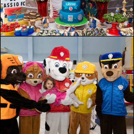
890
0
584
0