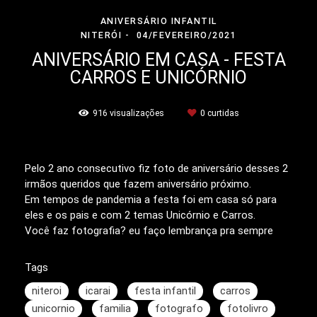
ANIVERSÁRIO INFANTIL
NITERÓI
04/FEVEREIRO/2021
ANIVERSÁRIO EM CASA - FESTA
CARROS E UNICÓRNIO
916
visualizações
0
curtidas
Pelo 2 ano consecutivo fiz foto de aniversário desses 2
irmãos queridos que fazem aniversário próximo.
Em tempos de pandemia a festa foi em casa só para
eles e os pais e com 2 temas Unicórnio e Carros.
Você faz fotografia? eu faço lembrança pra sempre
Tags
niteroi
icarai
festa infantil
carros
unicornio
familia
fotografo
fotolivro