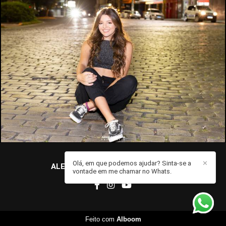
1167
0
Olá, em que podemos ajudar? Sinta-se a
✕
ALEXANDRE MOREIRA
/
CONTATO
vontade em me chamar no Whats.
Feito com
Alboom