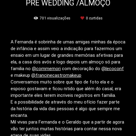
PRÉ WEDDING /ALMOÇO
701
visualizações
0
curtidas
A Fernanda é sobrinha de umas amigas minhas da época
de infância e assim veio a indicação para fazermos um
ensaio em um lugar de grandes memórias afetivas para
ela, a casa dos avós e logo depois um almoço só para
familia no
@commemori
com decoração do
@lecoconf
e makeup
@francinecastromakeup
Conversamos muito sobre que tipo de foto ela e o
esposo gostavam e ficou nitido que além do casal, era
importante eles terem incriveis registros em familia.
E a possibilidade de através do meu ofício fazer parte
da história da vida das pessoas é algo que sempre me
encanta.
Mil vivas para Fernanda e o Geraldo que a partir de agora
vão ter juntos muitas histórias para contar nessa nova
etapa de suas vidas.