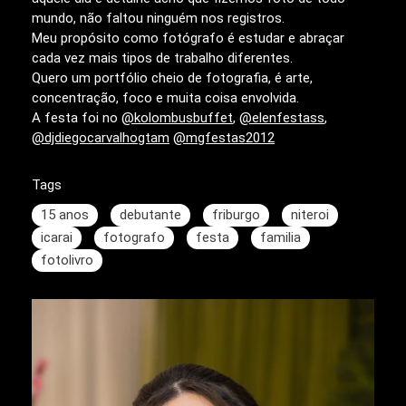
mundo, não faltou ninguém nos registros.
Meu propósito como fotógrafo é estudar e abraçar
cada vez mais tipos de trabalho diferentes.
Quero um portfólio cheio de fotografia, é arte,
concentração, foco e muita coisa envolvida.
A festa foi no
@kolombusbuffet
,
@elenfestass
,
@djdiegocarvalhogtam
@mgfestas2012
Tags
15 anos
debutante
friburgo
niteroi
icarai
fotografo
festa
familia
fotolivro