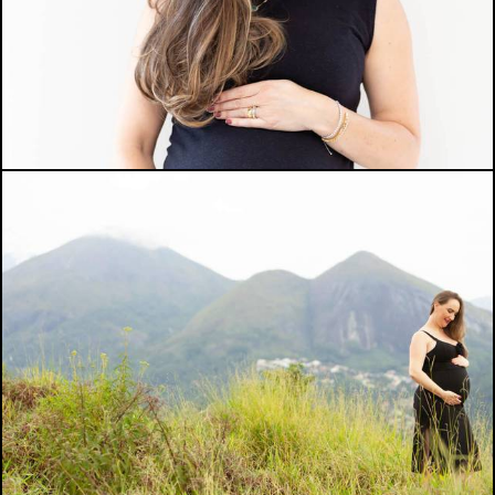
1047
0
969
0