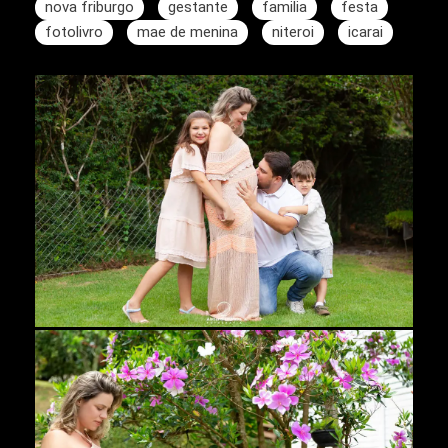
nova friburgo
gestante
familia
festa
fotolivro
mae de menina
niteroi
icarai