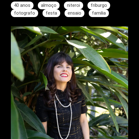
40 anos
almoço
niteroi
friburgo
fotografo
festa
ensaio
familia