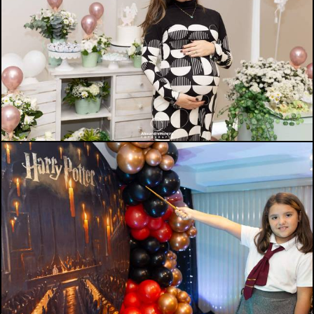
933
0
2359
1