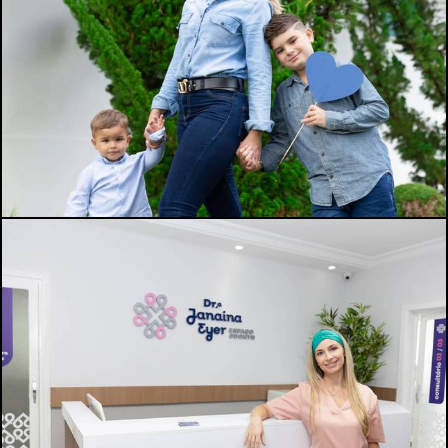
890
0
945
0