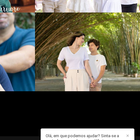
575
0
Olá, em que podemos ajudar? Sinta-se a
✕