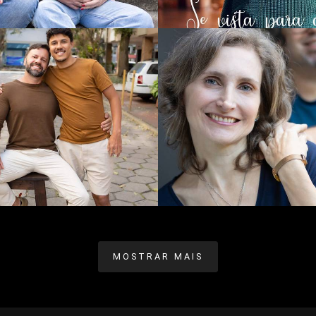
550
0
523
0
MOSTRAR MAIS