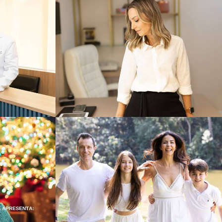
623
0
486
0